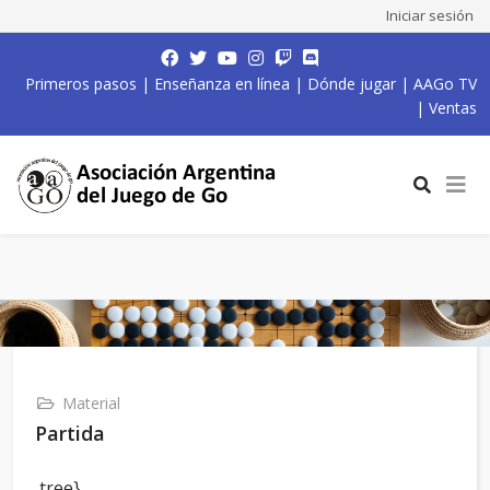
Iniciar sesión
Primeros pasos
|
Enseñanza en línea
|
Dónde jugar
|
AAGo TV
|
Ventas
Material
Partida
,tree}