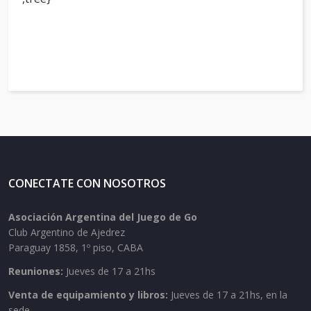
CONECTATE CON NOSOTROS
Asociación Argentina del Juego de Go
Club Argentino de Ajedrez
Paraguay 1858, 1º piso, CABA
Reuniones:
Jueves de 17 a 21hs
Venta de equipamiento y libros:
Jueves de 17 a 21hs, en la
sede.