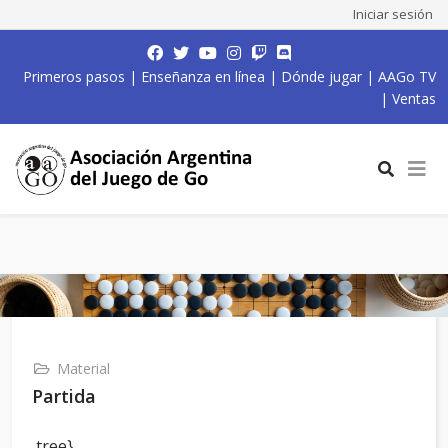
Iniciar sesión
Primeros pasos
|
Enseñanza en línea
|
Dónde jugar
|
AAGo TV
|
Ventas
Material
Partida
,tree}