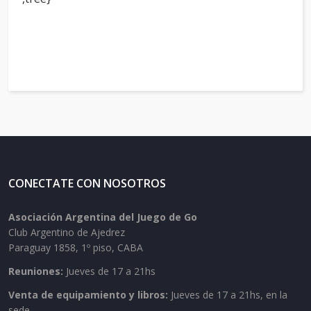
CONECTATE CON NOSOTROS
Asociación Argentina del Juego de Go
Club Argentino de Ajedrez
Paraguay 1858, 1º piso, CABA
Reuniones:
Jueves de 17 a 21hs
Venta de equipamiento y libros:
Jueves de 17 a 21hs, en la
sede.