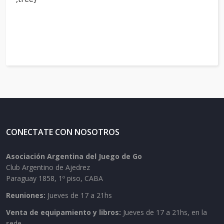
CONECTATE CON NOSOTROS
Asociación Argentina del Juego de Go
Club Argentino de Ajedrez
Paraguay 1858, 1º piso, CABA
Reuniones:
Jueves de 17 a 21hs
Venta de equipamiento y libros:
Jueves de 17 a 21hs, en la
sede.