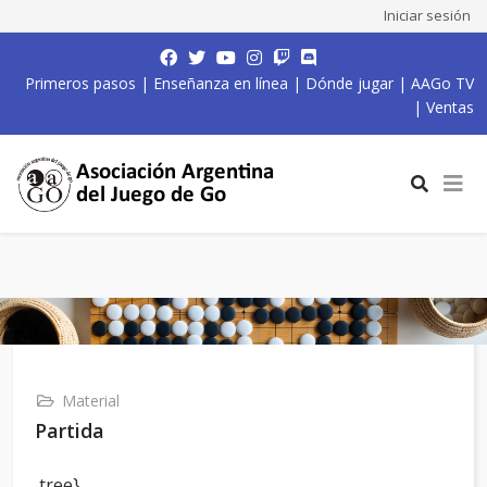
Iniciar sesión
Primeros pasos
|
Enseñanza en línea
|
Dónde jugar
|
AAGo TV
|
Ventas
Material
Partida
,tree}