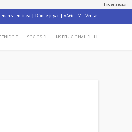
Iniciar sesión
eñanza en línea
|
Dónde jugar
|
AAGo TV
|
Ventas
TENIDO
SOCIOS
INSTITUCIONAL