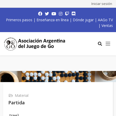
Iniciar sesión
Primeros pasos
|
Enseñanza en línea
|
Dónde jugar
|
AAGo TV
|
Ventas
Material
Partida
,tree}