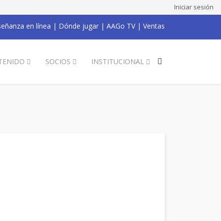
Iniciar sesión
eñanza en línea
|
Dónde jugar
|
AAGo TV
|
Ventas
TENIDO
SOCIOS
INSTITUCIONAL