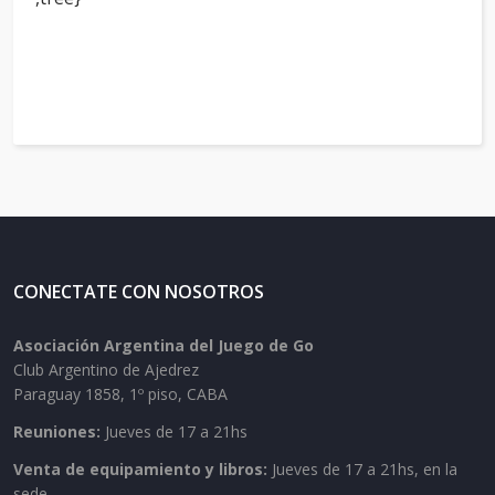
CONECTATE CON NOSOTROS
Asociación Argentina del Juego de Go
Club Argentino de Ajedrez
Paraguay 1858, 1º piso, CABA
Reuniones:
Jueves de 17 a 21hs
Venta de equipamiento y libros:
Jueves de 17 a 21hs, en la
sede.