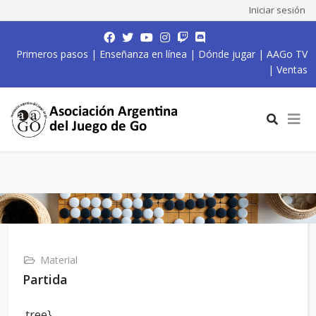
Iniciar sesión
Primeros pasos
|
Enseñanza en línea
|
Dónde jugar
|
AAGo TV
|
Ventas
Material
Partida
,tree}