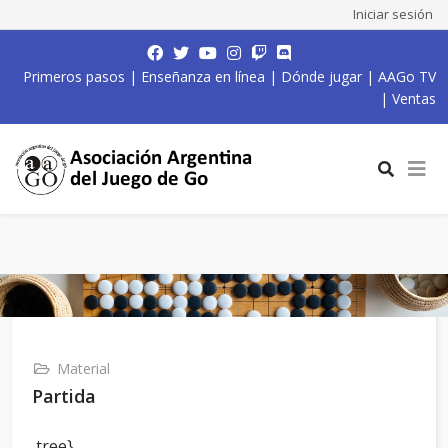
Iniciar sesión
Primeros pasos
|
Enseñanza en línea
|
Dónde jugar
|
AAGo TV
|
Ventas
Material
Partida
,tree}