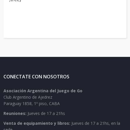
CONECTATE CON NOSOTROS
Asociación Argentina del Juego de Go
Club Argentino de Ajedrez
Paraguay 1858, 1º piso, CABA
Reuniones:
Jueves de 17 a 21hs
Venta de equipamiento y libros:
Jueves de 17 a 21hs, en la
sede.