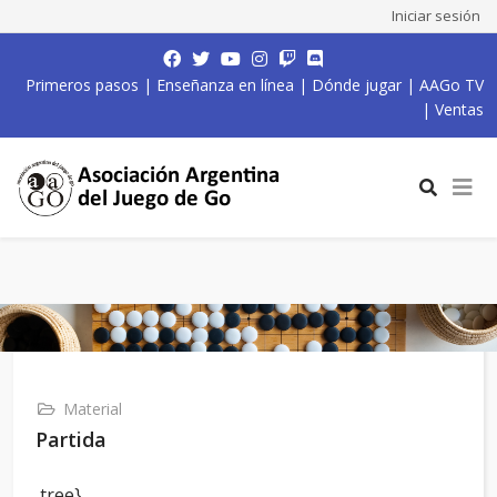
Iniciar sesión
Primeros pasos
|
Enseñanza en línea
|
Dónde jugar
|
AAGo TV
|
Ventas
Material
Partida
,tree}