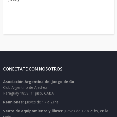
CONECTATE CON NOSOTROS
Asociación Argentina del Juego de Go
Club Argentino de Ajedrez
Paraguay 1858, 1º piso, CABA
Reuniones:
Jueves de 17 a 21hs
Venta de equipamiento y libros:
Jueves de 17 a 21hs, en la
sede.