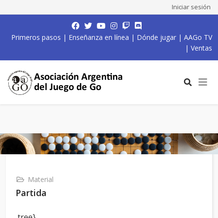
Iniciar sesión
Primeros pasos
|
Enseñanza en línea
|
Dónde jugar
|
AAGo TV
|
Ventas
Material
Partida
,tree}