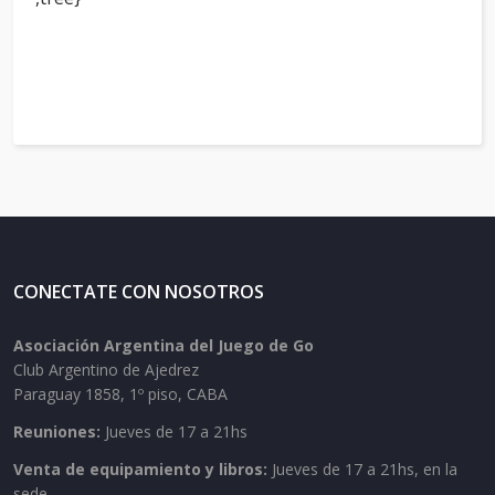
CONECTATE CON NOSOTROS
Asociación Argentina del Juego de Go
Club Argentino de Ajedrez
Paraguay 1858, 1º piso, CABA
Reuniones:
Jueves de 17 a 21hs
Venta de equipamiento y libros:
Jueves de 17 a 21hs, en la
sede.