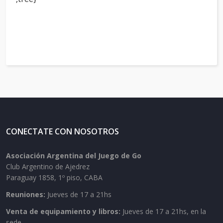
CONECTATE CON NOSOTROS
Asociación Argentina del Juego de Go
Club Argentino de Ajedrez
Paraguay 1858, 1º piso, CABA
Reuniones:
Jueves de 17 a 21hs
Venta de equipamiento y libros:
Jueves de 17 a 21hs, en la
sede.