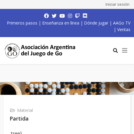
Iniciar sesión
Primeros pasos
|
Enseñanza en línea
|
Dónde jugar
|
AAGo TV
|
Ventas
Material
Partida
,tree}