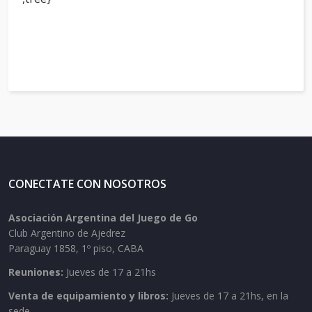
CONECTATE CON NOSOTROS
Asociación Argentina del Juego de Go
Club Argentino de Ajedrez
Paraguay 1858, 1º piso, CABA
Reuniones:
Jueves de 17 a 21hs
Venta de equipamiento y libros:
Jueves de 17 a 21hs, en la
sede.