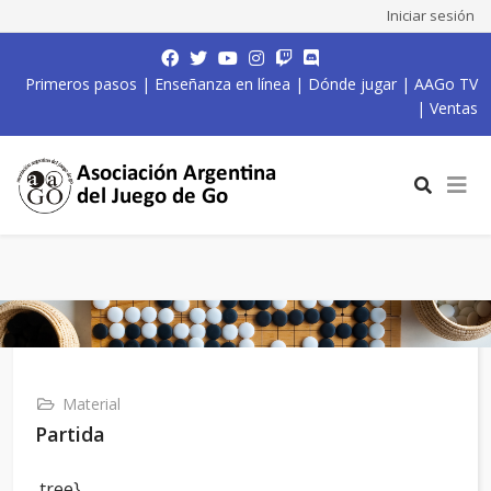
Iniciar sesión
Primeros pasos
|
Enseñanza en línea
|
Dónde jugar
|
AAGo TV
|
Ventas
Material
Partida
,tree}