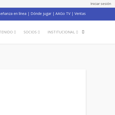
Iniciar sesión
eñanza en línea
|
Dónde jugar
|
AAGo TV
|
Ventas
TENIDO
SOCIOS
INSTITUCIONAL