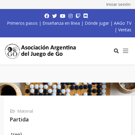
Iniciar sesión
Primeros pasos
|
Enseñanza en línea
|
Dónde jugar
|
AAGo TV
|
Ventas
Material
Partida
,tree}