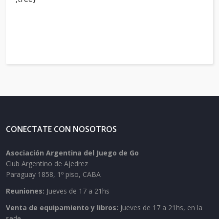
CONECTATE CON NOSOTROS
Asociación Argentina del Juego de Go
Club Argentino de Ajedrez
Paraguay 1858, 1º piso, CABA
Reuniones:
Jueves de 17 a 21hs
Venta de equipamiento y libros:
Jueves de 17 a 21hs, en la
sede.