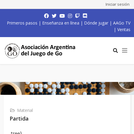
Iniciar sesión
Primeros pasos
|
Enseñanza en línea
|
Dónde jugar
|
AAGo TV
|
Ventas
Material
Partida
,tree}