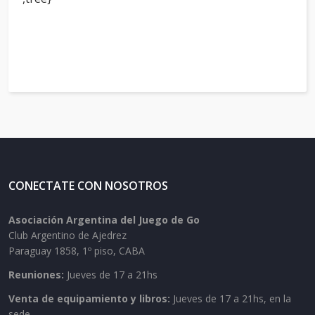
CONECTATE CON NOSOTROS
Asociación Argentina del Juego de Go
Club Argentino de Ajedrez
Paraguay 1858, 1º piso, CABA
Reuniones:
Jueves de 17 a 21hs
Venta de equipamiento y libros:
Jueves de 17 a 21hs, en la
sede.