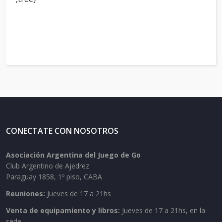
CONECTATE CON NOSOTROS
Asociación Argentina del Juego de Go
Club Argentino de Ajedrez
Paraguay 1858, 1º piso, CABA
Reuniones:
Jueves de 17 a 21hs
Venta de equipamiento y libros:
Jueves de 17 a 21hs, en la
sede.