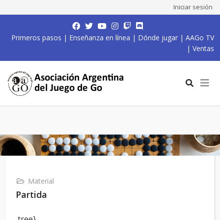
Iniciar sesión
Primeros pasos
|
Enseñanza en línea
|
Dónde jugar
|
AAGo TV
|
Ventas
Material
Partida
,tree}