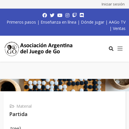
Iniciar sesión
Primeros pasos
|
Enseñanza en línea
|
Dónde jugar
|
AAGo TV
|
Ventas
Material
Partida
,tree}