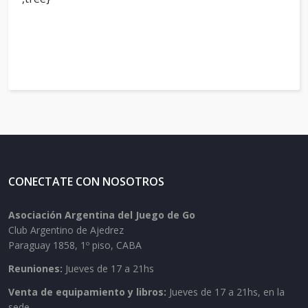
CONECTATE CON NOSOTROS
Asociación Argentina del Juego de Go
Club Argentino de Ajedrez
Paraguay 1858, 1º piso, CABA
Reuniones:
Jueves de 17 a 21hs
Venta de equipamiento y libros:
Jueves de 17 a 21hs, en la
sede.