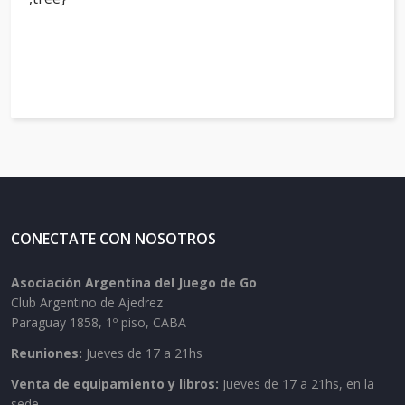
CONECTATE CON NOSOTROS
Asociación Argentina del Juego de Go
Club Argentino de Ajedrez
Paraguay 1858, 1º piso, CABA
Reuniones:
Jueves de 17 a 21hs
Venta de equipamiento y libros:
Jueves de 17 a 21hs, en la
sede.