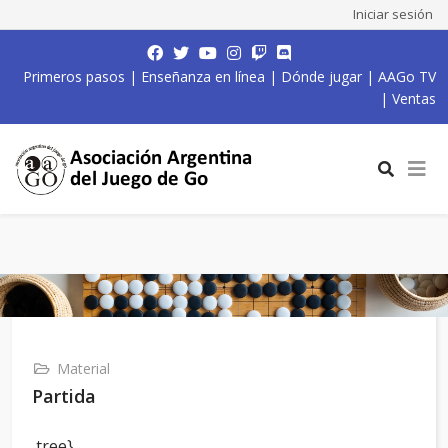
Iniciar sesión
Primeros pasos
|
Enseñanza en línea
|
Dónde jugar
|
AAGo TV
|
Ventas
Material
Partida
,tree}