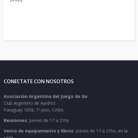
CONECTATE CON NOSOTROS
Asociación Argentina del Juego de Go
Club Argentino de Ajedrez
Paraguay 1858, 1º piso, CABA
Reuniones:
Jueves de 17 a 21hs
Venta de equipamiento y libros:
Jueves de 17 a 21hs, en la
sede.