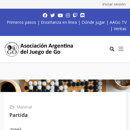
Iniciar sesión
Primeros pasos
|
Enseñanza en línea
|
Dónde jugar
|
AAGo TV
|
Ventas
Material
Partida
,tree}