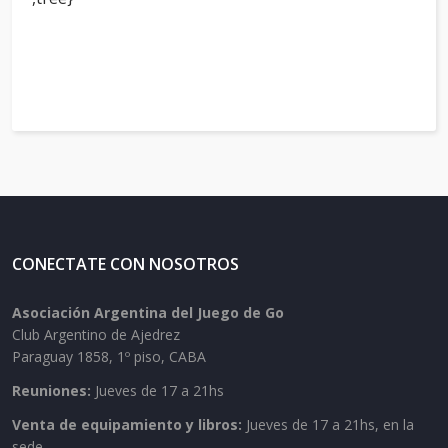
CONECTATE CON NOSOTROS
Asociación Argentina del Juego de Go
Club Argentino de Ajedrez
Paraguay 1858, 1º piso, CABA
Reuniones:
Jueves de 17 a 21hs
Venta de equipamiento y libros:
Jueves de 17 a 21hs, en la
sede.