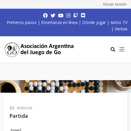
Iniciar sesión
Primeros pasos
|
Enseñanza en línea
|
Dónde jugar
|
AAGo TV
|
Ventas
Material
Partida
,tree}