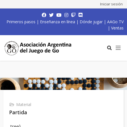
Iniciar sesión
Primeros pasos
|
Enseñanza en línea
|
Dónde jugar
|
AAGo TV
|
Ventas
Material
Partida
,tree}