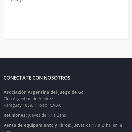
CONECTATE CON NOSOTROS
Asociación Argentina del Juego de Go
Club Argentino de Ajedrez
Paraguay 1858, 1º piso, CABA
Reuniones:
Jueves de 17 a 21hs
Venta de equipamiento y libros:
Jueves de 17 a 21hs, en la
sede.