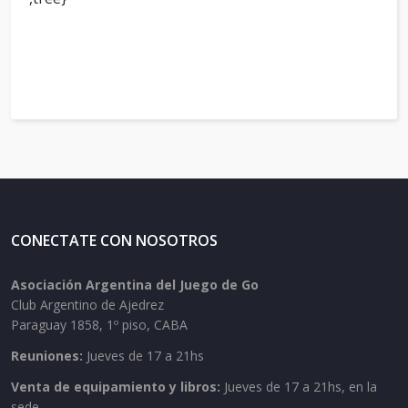
CONECTATE CON NOSOTROS
Asociación Argentina del Juego de Go
Club Argentino de Ajedrez
Paraguay 1858, 1º piso, CABA
Reuniones:
Jueves de 17 a 21hs
Venta de equipamiento y libros:
Jueves de 17 a 21hs, en la
sede.