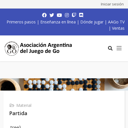
Iniciar sesión
Primeros pasos
|
Enseñanza en línea
|
Dónde jugar
|
AAGo TV
|
Ventas
Material
Partida
,tree}