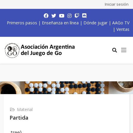
Iniciar sesión
Primeros pasos
|
Enseñanza en línea
|
Dónde jugar
|
AAGo TV
|
Ventas
Material
Partida
,tree}