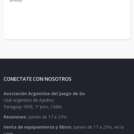
CONECTATE CON NOSOTROS
Asociación Argentina del Juego de Go
Club Argentino de Ajedrez
Paraguay 1858, 1º piso, CABA
Reuniones:
Jueves de 17 a 21hs
Venta de equipamiento y libros:
Jueves de 17 a 21hs, en la
sede.