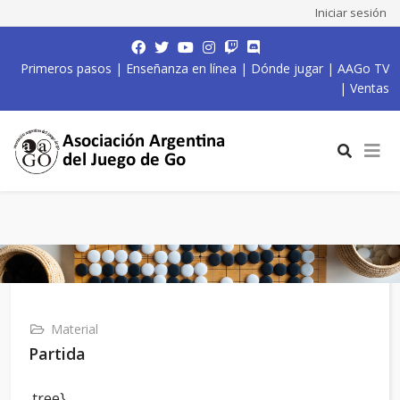
Iniciar sesión
Primeros pasos
|
Enseñanza en línea
|
Dónde jugar
|
AAGo TV
|
Ventas
Material
Partida
,tree}