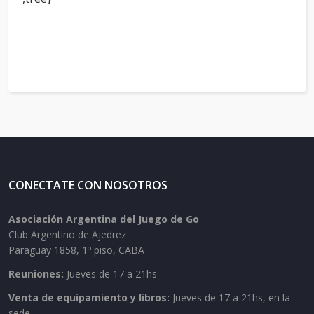
CONECTATE CON NOSOTROS
Asociación Argentina del Juego de Go
Club Argentino de Ajedrez
Paraguay 1858, 1º piso, CABA
Reuniones:
Jueves de 17 a 21hs
Venta de equipamiento y libros:
Jueves de 17 a 21hs, en la
sede.