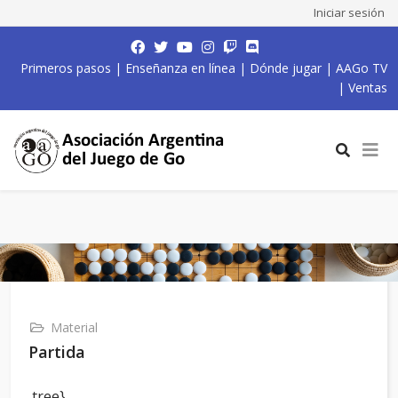
Iniciar sesión
Primeros pasos
|
Enseñanza en línea
|
Dónde jugar
|
AAGo TV
|
Ventas
Material
Partida
,tree}