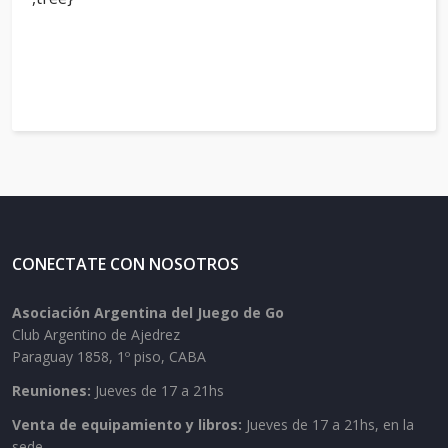
CONECTATE CON NOSOTROS
Asociación Argentina del Juego de Go
Club Argentino de Ajedrez
Paraguay 1858, 1º piso, CABA
Reuniones:
Jueves de 17 a 21hs
Venta de equipamiento y libros:
Jueves de 17 a 21hs, en la
sede.