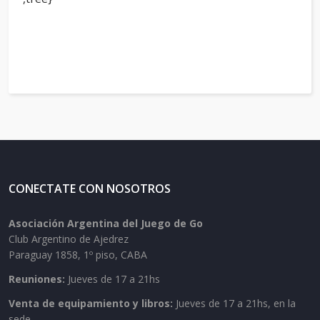
CONECTATE CON NOSOTROS
Asociación Argentina del Juego de Go
Club Argentino de Ajedrez
Paraguay 1858, 1º piso, CABA
Reuniones:
Jueves de 17 a 21hs
Venta de equipamiento y libros:
Jueves de 17 a 21hs, en la
sede.