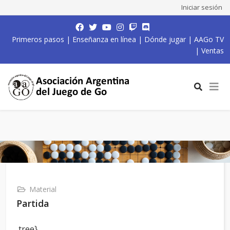
Iniciar sesión
Primeros pasos
|
Enseñanza en línea
|
Dónde jugar
|
AAGo TV
|
Ventas
Material
Partida
,tree}