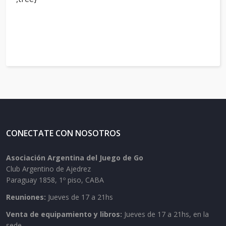
CONECTATE CON NOSOTROS
Asociación Argentina del Juego de Go
Club Argentino de Ajedrez
Paraguay 1858, 1º piso, CABA
Reuniones:
Jueves de 17 a 21hs
Venta de equipamiento y libros:
Jueves de 17 a 21hs, en la
sede.