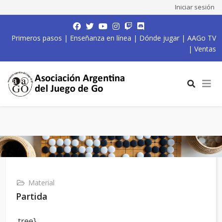
Iniciar sesión
Primeros pasos
|
Enseñanza en línea
|
Dónde jugar
|
AAGo TV
|
Ventas
Material
Partida
,tree}