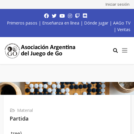
Iniciar sesión
Primeros pasos
|
Enseñanza en línea
|
Dónde jugar
|
AAGo TV
|
Ventas
Material
Partida
,tree}