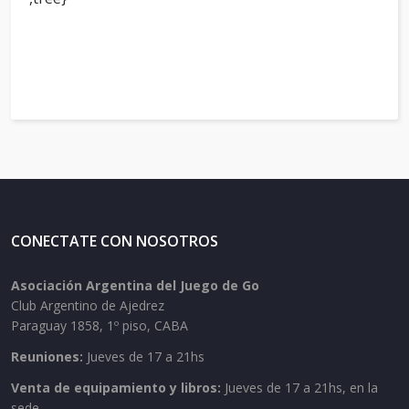
CONECTATE CON NOSOTROS
Asociación Argentina del Juego de Go
Club Argentino de Ajedrez
Paraguay 1858, 1º piso, CABA
Reuniones:
Jueves de 17 a 21hs
Venta de equipamiento y libros:
Jueves de 17 a 21hs, en la
sede.