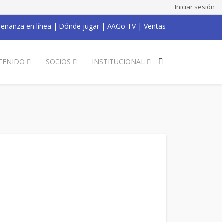
Iniciar sesión
eñanza en línea
|
Dónde jugar
|
AAGo TV
|
Ventas
TENIDO
SOCIOS
INSTITUCIONAL