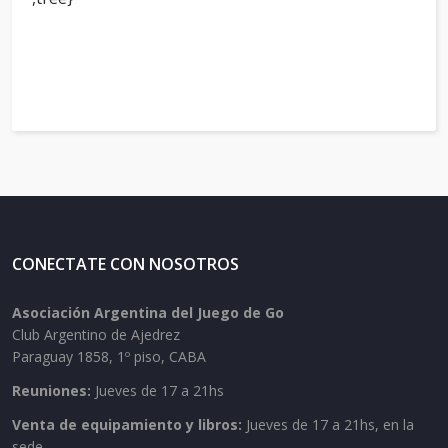
CONECTATE CON NOSOTROS
Asociación Argentina del Juego de Go
Club Argentino de Ajedrez
Paraguay 1858, 1º piso, CABA
Reuniones:
Jueves de 17 a 21hs
Venta de equipamiento y libros:
Jueves de 17 a 21hs, en la
sede.