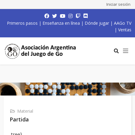
Iniciar sesión
Primeros pasos
|
Enseñanza en línea
|
Dónde jugar
|
AAGo TV
|
Ventas
Material
Partida
,tree}