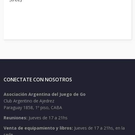
CONECTATE CON NOSOTROS
Asociación Argentina del Juego de Go
Club Argentino de Ajedrez
Paraguay 1858, 1º piso, CABA
Reuniones:
Jueves de 17 a 21hs
Venta de equipamiento y libros:
Jueves de 17 a 21hs, en la
sede.