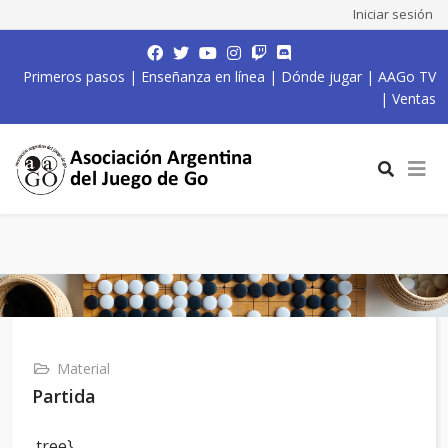
Iniciar sesión
Primeros pasos
|
Enseñanza en línea
|
Dónde jugar
|
AAGo TV
|
Ventas
Material
Partida
,tree}