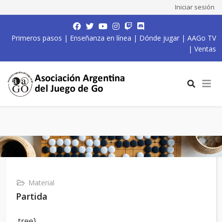
Iniciar sesión
Primeros pasos
|
Enseñanza en línea
|
Dónde jugar
|
AAGo TV
|
Ventas
Material
Partida
,tree}