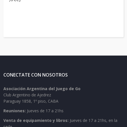
CONECTATE CON NOSOTROS
Asociación Argentina del Juego de Go
Club Argentino de Ajedrez
Paraguay 1858, 1º piso, CABA
Reuniones:
Jueves de 17 a 21hs
Venta de equipamiento y libros:
Jueves de 17 a 21hs, en la
sede.