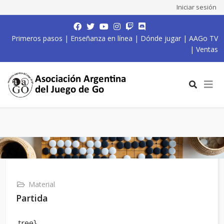
Iniciar sesión
Primeros pasos
|
Enseñanza en línea
|
Dónde jugar
|
AAGo TV
|
Ventas
Material
Partida
,tree}