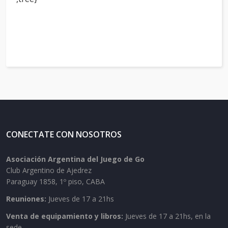
CONECTATE CON NOSOTROS
Asociación Argentina del Juego de Go
Club Argentino de Ajedrez
Paraguay 1858, 1º piso, CABA
Reuniones:
Jueves de 17 a 21hs
Venta de equipamiento y libros:
Jueves de 17 a 21hs, en la
sede.