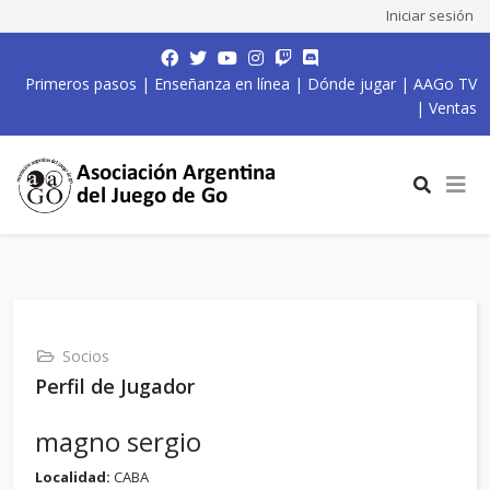
Iniciar sesión
Primeros pasos
|
Enseñanza en línea
|
Dónde jugar
|
AAGo TV
|
Ventas
Socios
Perfil de Jugador
magno sergio
Localidad:
CABA