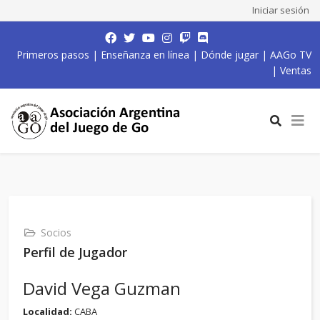
Iniciar sesión
Primeros pasos
|
Enseñanza en línea
|
Dónde jugar
|
AAGo TV
|
Ventas
Socios
Perfil de Jugador
David Vega Guzman
Localidad:
CABA