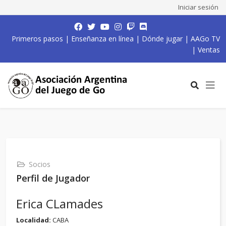
Iniciar sesión
Primeros pasos
|
Enseñanza en línea
|
Dónde jugar
|
AAGo TV
|
Ventas
Socios
Perfil de Jugador
Erica CLamades
Localidad:
CABA