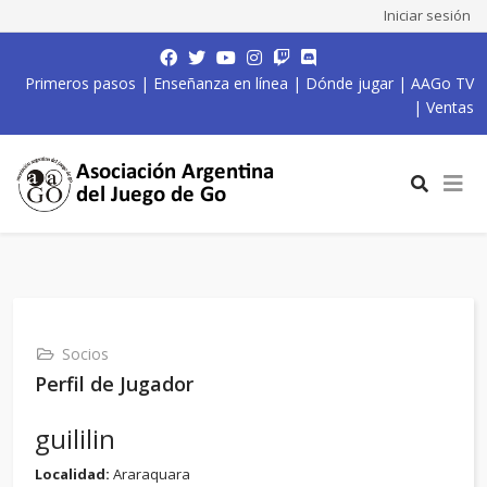
Iniciar sesión
Primeros pasos
|
Enseñanza en línea
|
Dónde jugar
|
AAGo TV
|
Ventas
Socios
Perfil de Jugador
guililin
Localidad:
Araraquara