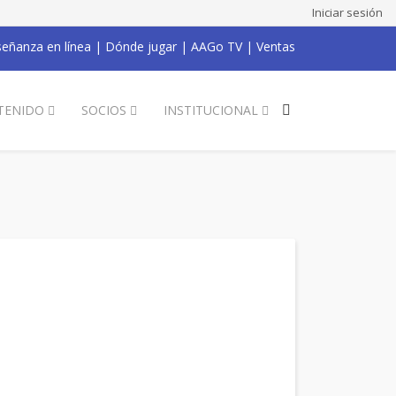
Iniciar sesión
eñanza en línea
|
Dónde jugar
|
AAGo TV
|
Ventas
TENIDO
SOCIOS
INSTITUCIONAL