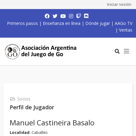
Iniciar sesión
Primeros pasos
|
Enseñanza en línea
|
Dónde jugar
|
AAGo TV
|
Ventas
Socios
Perfil de Jugador
Manuel Castineira Basalo
Localidad:
Caballito