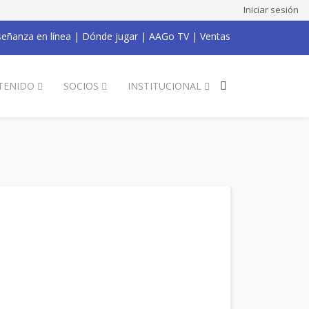
Iniciar sesión
eñanza en línea
|
Dónde jugar
|
AAGo TV
|
Ventas
TENIDO
SOCIOS
INSTITUCIONAL