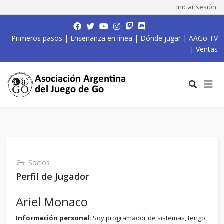
Iniciar sesión
Primeros pasos
|
Enseñanza en línea
|
Dónde jugar
|
AAGo TV
|
Ventas
Socios
Perfil de Jugador
Ariel Monaco
Información personal:
Soy programador de sistemas, tengo