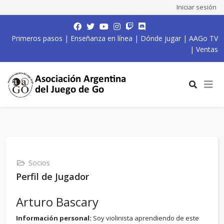
Iniciar sesión
Primeros pasos
|
Enseñanza en línea
|
Dónde jugar
|
AAGo TV
|
Ventas
Socios
Perfil de Jugador
Arturo Bascary
Información personal:
Soy violinista aprendiendo de este