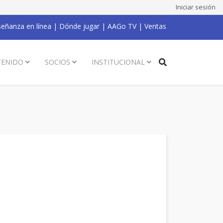
Iniciar sesión
eñanza en línea
|
Dónde jugar
|
AAGo TV
|
Ventas
ENIDO
SOCIOS
INSTITUCIONAL