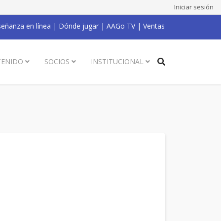
Iniciar sesión
eñanza en línea
|
Dónde jugar
|
AAGo TV
|
Ventas
ENIDO
SOCIOS
INSTITUCIONAL