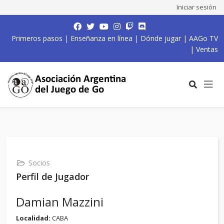
Iniciar sesión
Primeros pasos
|
Enseñanza en línea
|
Dónde jugar
|
AAGo TV
|
Ventas
Socios
Perfil de Jugador
Damian Mazzini
Localidad:
CABA