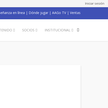
Iniciar sesión
eñanza en línea
|
Dónde jugar
|
AAGo TV
|
Ventas
TENIDO
SOCIOS
INSTITUCIONAL