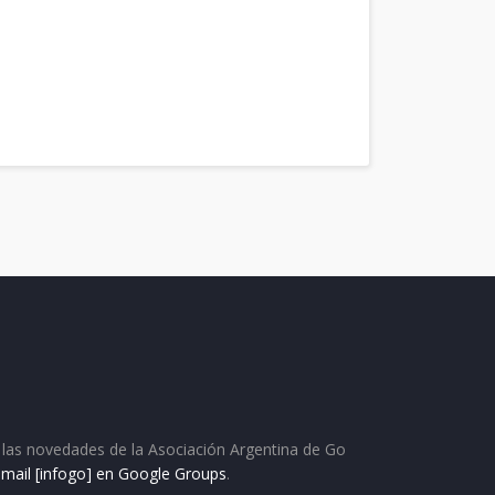
as las novedades de la Asociación Argentina de Go
e mail [infogo] en Google Groups
.