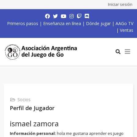
Iniciar sesión
Primeros pasos
|
Enseñanza en línea
|
Dónde jugar
|
AAGo TV
|
Ventas
Socios
Perfil de Jugador
ismael zamora
Información personal:
hola me gustaria aprender es juego