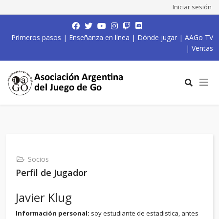
Iniciar sesión
Primeros pasos
|
Enseñanza en línea
|
Dónde jugar
|
AAGo TV
|
Ventas
Socios
Perfil de Jugador
Javier Klug
Información personal:
soy estudiante de estadistica, antes