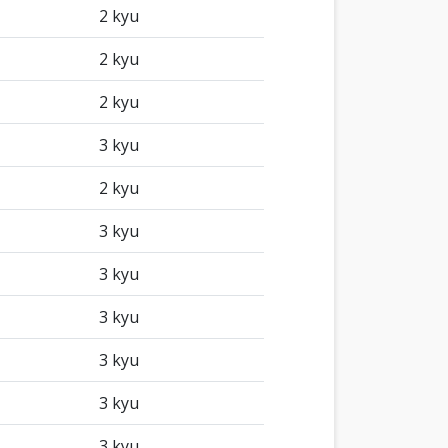
2 kyu
2 kyu
2 kyu
3 kyu
2 kyu
3 kyu
3 kyu
3 kyu
3 kyu
3 kyu
3 kyu