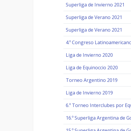
Superliga de Invierno 2021
Superliga de Verano 2021
Superliga de Verano 2021
4.º Congreso Latinoamericano
Liga de Invierno 2020
Liga de Equinoccio 2020
Torneo Argentino 2019
Liga de Invierno 2019
6.º Torneo Interclubes por Eq
16.º Superliga Argentina de G
15.º Superliga Argentina de G