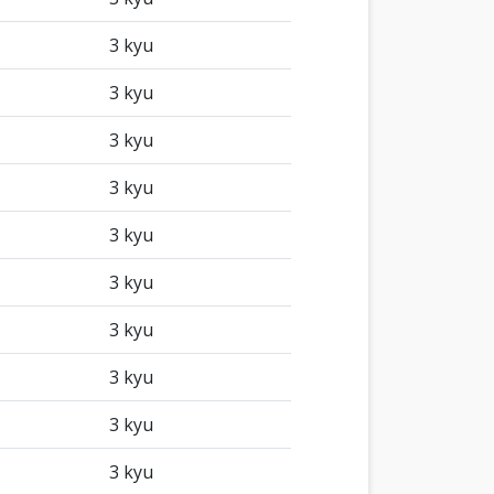
3 kyu
3 kyu
3 kyu
3 kyu
3 kyu
3 kyu
3 kyu
3 kyu
3 kyu
3 kyu