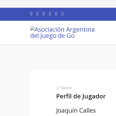
Socios
Perfil de Jugador
Joaquín Calles