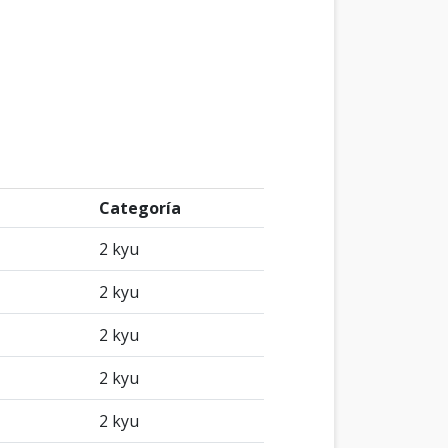
Categoría
2 kyu
2 kyu
2 kyu
2 kyu
2 kyu