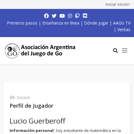
Iniciar sesión
Primeros pasos
|
Enseñanza en línea
|
Dónde jugar
|
AAGo TV
|
Ventas
Socios
Perfil de Jugador
Lucio Guerberoff
Información personal:
Soy estudiante de matemática en la